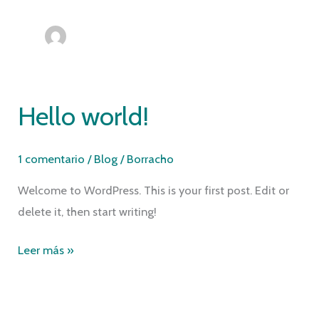
Hello world!
1 comentario
/
Blog
/
Borracho
Welcome to WordPress. This is your first post. Edit or
delete it, then start writing!
Hello
Leer más »
world!